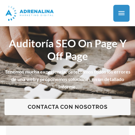
Auditoría SEO On Page Y
Off Page
Tenemos mucha experiencia, detectamos todos los errores
de una web y proponemos soluciones en un detallado
informe.
CONTACTA CON NOSOTROS