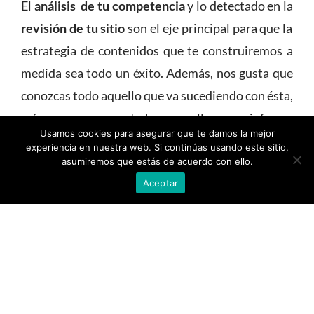
El
análisis de tu competencia
y lo detectado en la
revisión de tu sitio
son el eje principal para que la
estrategia de contenidos que te construiremos a
medida sea todo un éxito. Además, nos gusta que
conozcas todo aquello que va sucediendo con ésta,
así que, mes a mes te haremos llegar un informe
Usamos cookies para asegurar que te damos la mejor
detallado para que veas la situación de tu página
experiencia en nuestra web. Si continúas usando este sitio,
web.
asumiremos que estás de acuerdo con ello.
Aceptar
Para Adrenalina es muy importante que todos los
proyectos que están en sus manos sean una
revolución y que los resultados sean los mejores.
Ofrecemos alternativas a todo tipo de estrategias,
y más.