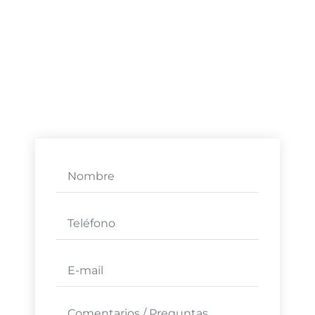
contarnos algo?
Escríbenos con lo que necesites y te
contestaremos en seguida resolviendo
cualquier duda que tengas.